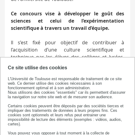
Ce concours vise à développer le goût des
sciences et celui de l’expérimentation
scientifique à travers un travail d’équipe.
Il s’est fixé pour objectif de contribuer à
l’acquisition d’une culture scientifique et
technique par les élèves des collèges et lycées,
mais il est également un outil de valorisation des
Ce site utilise des cookies
initiatives des enseignants du secondaire auprès
des chefs d’établissements. Il essaie, enfin, de
L'Université de Toulouse est responsable de traitement de ce site
web. Ce dernier utilise des cookies nécessaires à son
répondre au réel besoin d’une relation plus
fonctionnement optimal et à son administration.
étroite entre l’université et les établissements
Nous utilisons des cookies "essentiels" car ils permettent d'assurer
la navigation sur notre site web et de mesurer son audience.
scolaires du second degré, en favorisant leur
Certains cookies peuvent être déposés par des sociétés tierces et
dialogue par des actions concrètes.
impliquer des traitements de données à leurs propres fins. Ces
cookies sont optionnels et leurs refus peut entrainer une
impossibilité de lecture des éléments (exemples : vidéos, audios,
Le concours se déroule en deux phases : une
cartes).
phase locale au niveau d’une université ou
Vous pouvez vous opposer à tout moment à la collecte de