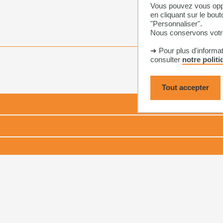
Vous pouvez vous oppo
en cliquant sur le bout
"Personnaliser".
Nous conservons votre
➜ Pour plus d'informa
consulter
notre polit
Tout accepter
MESURE D'AUDIENCE
 DE DONNÉES À CARACTÈRE PERSONNEL