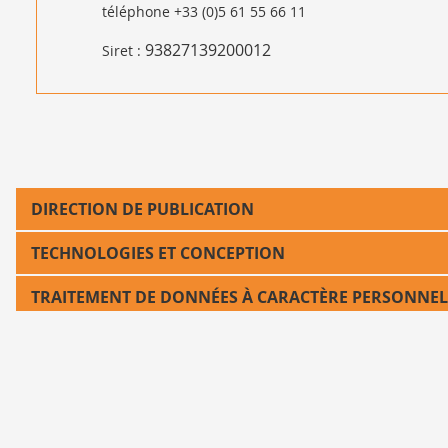
téléphone +33 (0)5 61 55 66 11
93827139200012
Siret :
DIRECTION DE PUBLICATION
TECHNOLOGIES ET CONCEPTION
TRAITEMENT DE DONNÉES À CARACTÈRE PERSONNEL
TÉMOINS DE CONNEXION : COOKIES DE SESSION ET 
EXERCICE DES DROITS RELATIFS AUX TRAITEMENTS
DROITS D'AUTEURS ET COPYRIGHT