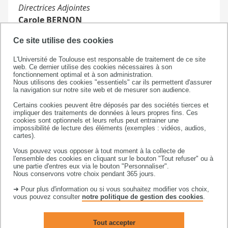
Directrices Adjointes
Carole BERNON
Tél : 05.61.55.69.29
Ce site utilise des cookies
Christine ROCHANGE
L'Université de Toulouse est responsable de traitement de ce site
Tél : 05.61.55.69.29
web. Ce dernier utilise des cookies nécessaires à son
fonctionnement optimal et à son administration.
Nous utilisons des cookies "essentiels" car ils permettent d'assurer
la navigation sur notre site web et de mesurer son audience.
Secrétariat
Manuella RODRIGUES
Certains cookies peuvent être déposés par des sociétés tierces et
impliquer des traitements de données à leurs propres fins. Ces
Bât. 3R1b2 - 3ème étage - Porte 382
cookies sont optionnels et leurs refus peut entrainer une
Tél. 05.61.55.74.53
impossibilité de lecture des éléments (exemples : vidéos, audios,
cartes).
Vous pouvez vous opposer à tout moment à la collecte de
Site Informatique
l'ensemble des cookies en cliquant sur le bouton "Tout refuser" ou à
une partie d'entres eux via le bouton "Personnaliser".
Nous conservons votre choix pendant 365 jours.
➜ Pour plus d'information ou si vous souhaitez modifier vos choix,
vous pouvez consulter
notre politique de gestion des cookies
.
Département IRES
Tout accepter