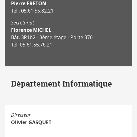
Pierre FRETON
Tél : 05.61.55.82.21
Secrétariat
Florence MICHEL
Bât. 3R1b2 - 3ème étage - Porte 376
Tél. 05.61.55.76.21
Département Informatique
Directeur
Olivier GASQUET