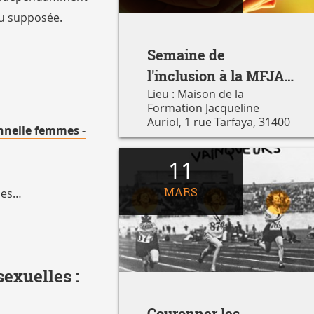
 ou supposée.
Semaine de
l'inclusion à la MFJA
Lieu : Maison de la
du 23 au 27 mars 2026
Formation Jacqueline
Auriol, 1 rue Tarfaya, 31400
onnelle femmes -
Toulouse
11
MARS
les…
sexuelles :
Couronner les