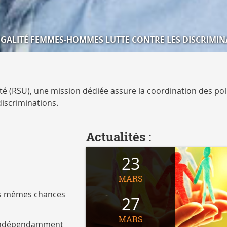
EGALITÉ FEMMES-HOMMES LUTTE CONTRE LES DISCRIMIN
rsité (RSU), une mission dédiée assure la coordination des pol
iscriminations.
Actualités :
23
MARS
les mêmes chances
27
MARS
s, indépendamment