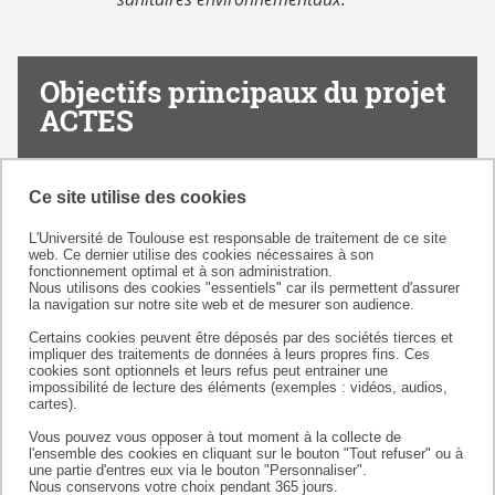
Objectifs principaux du projet
ACTES
Sensibiliser
le personnel et les étudiants de
Ce site utilise des cookies
la FSI à la transition écologique ;
L'Université de Toulouse est responsable de traitement de ce site
web. Ce dernier utilise des cookies nécessaires à son
fonctionnement optimal et à son administration.
Nous utilisons des cookies "essentiels" car ils permettent d'assurer
la navigation sur notre site web et de mesurer son audience.
Certains cookies peuvent être déposés par des sociétés tierces et
impliquer des traitements de données à leurs propres fins. Ces
cookies sont optionnels et leurs refus peut entrainer une
impossibilité de lecture des éléments (exemples : vidéos, audios,
cartes).
Vous pouvez vous opposer à tout moment à la collecte de
l'ensemble des cookies en cliquant sur le bouton "Tout refuser" ou à
une partie d'entres eux via le bouton "Personnaliser".
Les a​​​​​​ccompagner dans une démarche
éco-
Nous conservons votre choix pendant 365 jours.