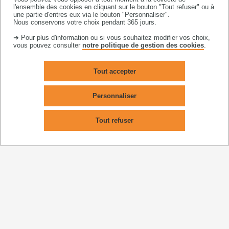
Les stages
l'ensemble des cookies en cliquant sur le bouton "Tout refuser" ou à
une partie d'entres eux via le bouton "Personnaliser".
Préparer sa rentrée
Nous conservons votre choix pendant 365 jours.
Guide de l'étudiant
➜ Pour plus d'information ou si vous souhaitez modifier vos choix,
vous pouvez consulter
notre politique de gestion des cookies
.
La division de la formation
Insertion professionnelle
Tout accepter
Les débouchés
Personnaliser
FAQ formation
Vie étudiante
Tout refuser
Au quotidien
Santé et social
Se loger, se restaurer
Travailler sur les campus
Crèche Upsimômes
Egalité Femmes-hommes Lutte