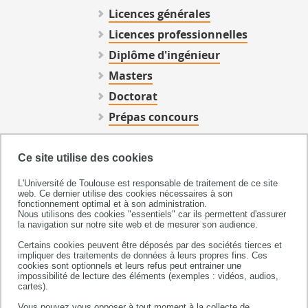
Licences générales
Licences professionnelles
Diplôme d'ingénieur
Masters
Doctorat
Prépas concours
Alternance
Formation continue
Ce site utilise des cookies
Organisation des études
L'Université de Toulouse est responsable de traitement de ce site
web. Ce dernier utilise des cookies nécessaires à son
Accueil et accompagnement
fonctionnement optimal et à son administration.
Nous utilisons des cookies "essentiels" car ils permettent d'assurer
Les enseignements
la navigation sur notre site web et de mesurer son audience.
Emploi du temps et calendriers
Certains cookies peuvent être déposés par des sociétés tierces et
impliquer des traitements de données à leurs propres fins. Ces
universitaires
cookies sont optionnels et leurs refus peut entrainer une
impossibilité de lecture des éléments (exemples : vidéos, audios,
La licence flexible
cartes).
Vous pouvez vous opposer à tout moment à la collecte de