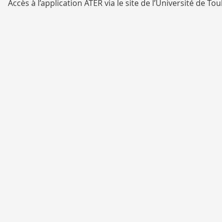
Accès à l’application ATER via le site de l’Université de To
Fermeture de l’application le
13 mai 2026
IMPORTANT : SEUL LE DOSSIER ELECTRONIQUE
COMPLET
Affaire suivie par:
FSI/DRH/Mme PALACIO « Service des Enseignants » bât. 
Mme HACHEMI pour les départements : Chimie, EEA, Mat
Mme BLANCHET-ROSSEL pour les départements : Biologie 
Date(s)
Du 