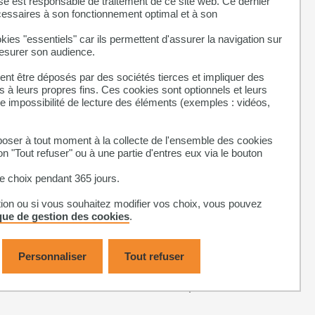
se est responsable de traitement de ce site web. Ce dernier
cessaires à son fonctionnement optimal et à son
kies "essentiels" car ils permettent d'assurer la navigation sur
mesurer son audience.
nt être déposés par des sociétés tierces et impliquer des
 à leurs propres fins. Ces cookies sont optionnels et leurs
ne impossibilité de lecture des éléments (exemples : vidéos,
ser à tout moment à la collecte de l'ensemble des cookies
on "Tout refuser" ou à une partie d'entres eux via le bouton
 choix pendant 365 jours.
tion ou si vous souhaitez modifier vos choix, vous pouvez
ique de gestion des cookies
.
Personnaliser
Tout refuser
n
ATER
de l’Université de Toulouse à partir du :
13 avril