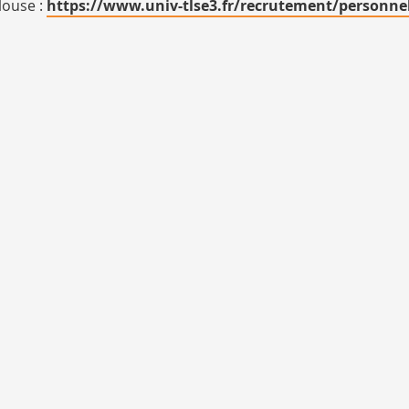
ulouse :
https://www.univ-tlse3.fr/recrutement/personne
VAUT CANDIDATURE
3R1b3 3ème étage bureau 339
hématiques, Mécanique, Physique, bât. 3R1b3 3ème étage 
& Géosciences, Gestion, Groupe Langues, Informatique, b
13 avril 2026 au 13 mai 2026