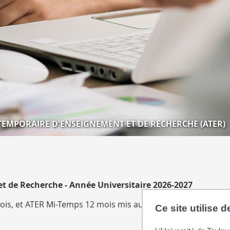
TEMPORAIRE D'ENSEIGNEMENT ET DE RECHERCHE (ATER)
t de Recherche - Année Universitaire 2026-2027
ois, et ATER Mi-Temps 12 mois mis au recrutement à la Facul
Ce site utilise 