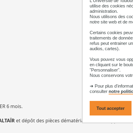
L'Université de Toulou
utilise des cookies né
administration.
Nous utilisons des coo
notre site web et de 
Certains cookies peuve
traitements de données
refus peut entrainer u
audios, cartes).
Vous pouvez vous oppo
en cliquant sur le bout
"Personnaliser".
Nous conservons votre
➜ Pour plus d'informa
consulter
notre polit
TER 6 mois.
Tout accepter
ALTAÏR
et dépôt des pièces dématérialisées sur l'applicatio