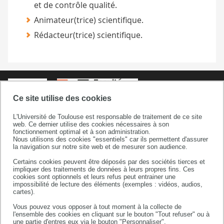
et de contrôle qualité.
Animateur(trice) scientifique.
Rédacteur(trice) scientifique.
Ce site utilise des cookies
L'Université de Toulouse est responsable de traitement de ce site
web. Ce dernier utilise des cookies nécessaires à son
fonctionnement optimal et à son administration.
Faculté sciences et ingénierie
Nous utilisons des cookies "essentiels" car ils permettent d'assurer
la navigation sur notre site web et de mesurer son audience.
Bâtiment 3R1 b2 / 3e étage
Certains cookies peuvent être déposés par des sociétés tierces et
118 route de Narbonne
impliquer des traitements de données à leurs propres fins. Ces
31062 Toulouse cedex 09
cookies sont optionnels et leurs refus peut entrainer une
impossibilité de lecture des éléments (exemples : vidéos, audios,
+33 (0)5 82 52 57 21/22
cartes).
Vous pouvez vous opposer à tout moment à la collecte de
l'ensemble des cookies en cliquant sur le bouton "Tout refuser" ou à
une partie d'entres eux via le bouton "Personnaliser".