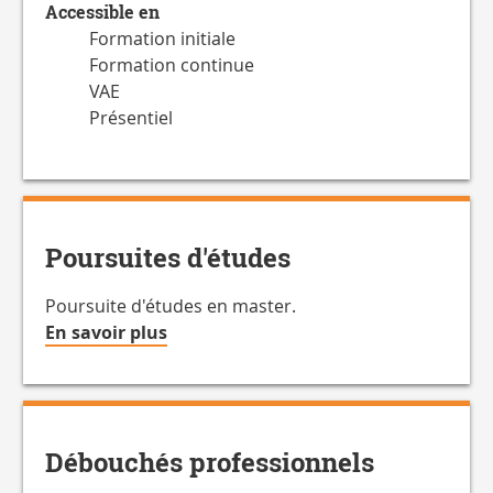
Accessible en
Formation initiale
Formation continue
VAE
Présentiel
Poursuites d'études
Poursuite d'études en master.
à
En savoir plus
propos
de
la
Charge
Débouchés professionnels
de
travail