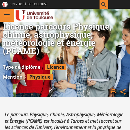
Aller
Navigation
Accès
Connexion
UNIVERSITÉ DE TOULOUSE
au
directs
contenu
Licence parcours Physique,
chimie, astrophysique,
météorologie et énergie
(PCAME)
Type de diplôme
Licence
Mention
Physique
ACCUEIL
FSI
FORMATION
OFFRE DE
Résumé
Le parcours Physique, Chimie, Astrophysique, Météorologie
FORMATION
et Énergie (PCAME) est localisé à Tarbes et met l'accent sur
les sciences de l'univers, l'environnement et la physique de