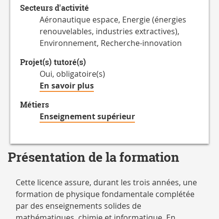
Secteurs d'activité
hebdomadaire
Aéronautique espace, Energie (énergies
renouvelables, industries extractives),
Environnement, Recherche-innovation
Projet(s) tutoré(s)
Oui, obligatoire(s)
à
En savoir plus
propos
Métiers
des
Enseignement supérieur
Projet(s)
tutoré(s)
Présentation de la formation
Cette licence assure, durant les trois années, une
formation de physique fondamentale complétée
par des enseignements solides de
mathématiques, chimie et informatique. En