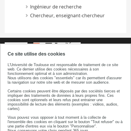
Ingénieur de recherche
Chercheur, enseignant-chercheur
Ce site utilise des cookies
L'Université de Toulouse est responsable de traitement de ce site
web. Ce dernier utilise des cookies nécessaires à son
fonctionnement optimal et à son administration.
Faculté sciences et ingénierie
Nous utilisons des cookies "essentiels" car ils permettent d'assurer
la navigation sur notre site web et de mesurer son audience.
Bâtiment 3R1 b2 / 3e étage
Certains cookies peuvent être déposés par des sociétés tierces et
118 route de Narbonne
impliquer des traitements de données à leurs propres fins. Ces
31062 Toulouse cedex 09
cookies sont optionnels et leurs refus peut entrainer une
impossibilité de lecture des éléments (exemples : vidéos, audios,
+33 (0)5 82 52 57 21/22
cartes).
Vous pouvez vous opposer à tout moment à la collecte de
l'ensemble des cookies en cliquant sur le bouton "Tout refuser" ou à
une partie d'entres eux via le bouton "Personnaliser".
Nous conservons votre choix pendant 365 jours.