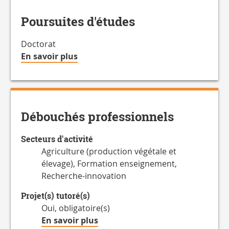
Poursuites d'études
Doctorat
à
En savoir plus
propos
de
la
Charge
Débouchés professionnels
de
travail
Secteurs d'activité
hebdomadaire
Agriculture (production végétale et
élevage), Formation enseignement,
Recherche-innovation
Projet(s) tutoré(s)
Oui, obligatoire(s)
à
En savoir plus