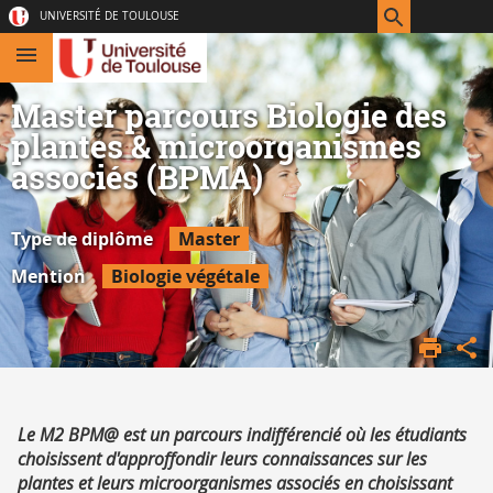
Aller
Navigation
Accès
Connexion
UNIVERSITÉ DE TOULOUSE
au
directs
contenu
Master parcours Biologie des
plantes & microorganismes
associés (BPMA)
Type de diplôme
Master
Mention
Biologie végétale
ACCUEIL
FSI
FORMATION
OFFRE DE
Résumé
Le M2 BPM@ est un parcours indifférencié où les étudiants
FORMATION
choisissent d'approffondir leurs connaissances sur les
plantes et leurs microorganismes associés en choisissant