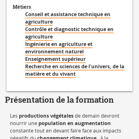
propos
Métiers
des
Conseil et assistance technique en
Projet(s)
agriculture
tutoré(s)
Contrôle et diagnostic technique en
agriculture
Ingénierie en agriculture et
environnement naturel
Enseignement supérieur
Recherche en sciences de l'univers, de la
matière et du vivant
Présentation de la formation
Les
productions végétales
de demain devront
nourrir une
population en augmentation
constante tout en devant faire face aux impacts
négatifs du
changement climatique
, à la