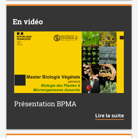
du
Accessible
en
En vidéo
Master
Présentation BPMA
BPMA
de
Lire la suite
la
citat