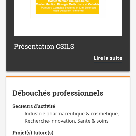
CSILS
Présentation CSILS
de
Lire la suite
la
citat
Débouchés professionnels
Secteurs d'activité
Industrie pharmaceutique & cosmétique,
Recherche-innovation, Sante & soins
Projet(s) tutoré(s)