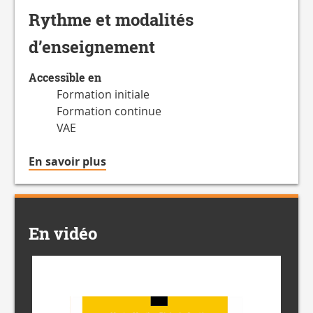
Rythme et modalités
d’enseignement
Accessible en
Formation initiale
Formation continue
VAE
à
En savoir plus
propos
du
Accessible
en
En vidéo