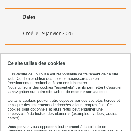
Dates
Créé le
19 janvier 2026
Ce site utilise des cookies
L'Université de Toulouse est responsable de traitement de ce site
web. Ce dernier utilise des cookies nécessaires à son
fonctionnement optimal et à son administration.
Nous utilisons des cookies "essentiels" car ils permettent d'assurer
la navigation sur notre site web et de mesurer son audience.
Faculté sciences et ingénierie
Certains cookies peuvent être déposés par des sociétés tierces et
Bâtiment 3R1 b2 / 3e étage
impliquer des traitements de données à leurs propres fins. Ces
cookies sont optionnels et leurs refus peut entrainer une
118 route de Narbonne
impossibilité de lecture des éléments (exemples : vidéos, audios,
31062 Toulouse cedex 09
cartes).
+33 (0)5 82 52 57 21/22
Vous pouvez vous opposer à tout moment à la collecte de